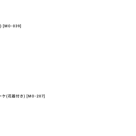
)
[
MO-039
]
ケ(花器付き)
[
MO-207
]