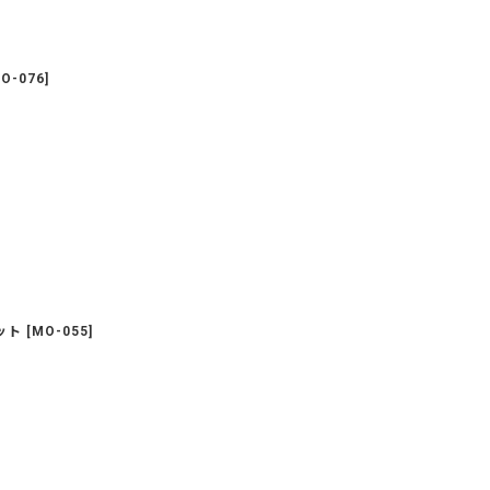
O-076
]
ット
[
MO-055
]