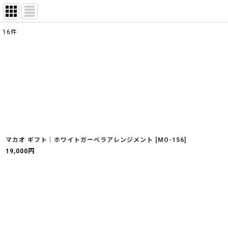
16
件
表示数
:
並び順
:
マカオ ギフト｜ホワイトガーベラアレンジメント
[
MO-156
]
19,000
円