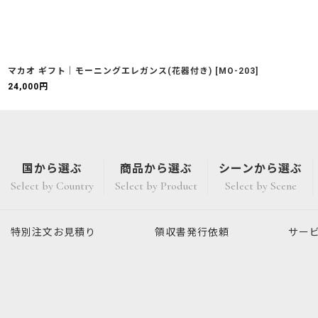
マカオ ギフト｜モーニングエレガンス(花器付き)
[
MO-203
]
24,000
円
国から選ぶ
商品から選ぶ
シーンから選ぶ
Select by Country
Select by Product
Select by Scene
特別注文
お見積り
領収書発行
依頼
サー