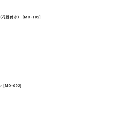
（花器付き）
[
MO-102
]
ン
[
MO-092
]