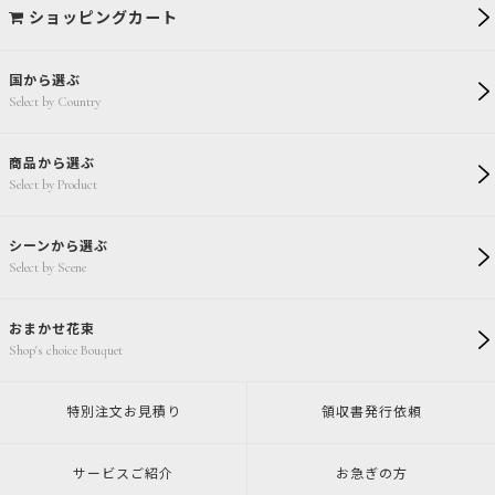
ショッピングカート
国から選ぶ
Select by Country
商品から選ぶ
Select by Product
シーンから選ぶ
Select by Scene
おまかせ花束
Shop's choice Bouquet
特別注文
お見積り
領収書発行
依頼
サービスご紹介
お急ぎの方