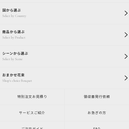
国から選ぶ
Select by Country
商品から選ぶ
Select by Product
シーンから選ぶ
Select by Scene
おまかせ花束
Shop's choice Bouquet
特別注文
お見積り
領収書発行
依頼
サービスご紹介
お急ぎの方