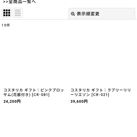
>>全商品一覧へ
表示順変更
閉じる
19
件
表示数
:
並び順
:
絞り込む
コスタリカ ギフト｜ピンクブロッ
コスタリカ ギフト｜ラブリーリリ
サム(花器付き)
[
CR-081
]
ーリエゾン
[
CR-021
]
24,200
円
39,600
円