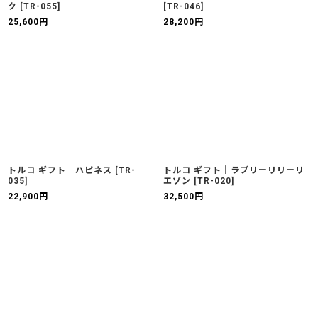
ク
[
TR-055
]
[
TR-046
]
25,600
円
28,200
円
トルコ ギフト｜ハピネス
[
TR-
トルコ ギフト｜ラブリーリリーリ
035
]
エゾン
[
TR-020
]
22,900
円
32,500
円