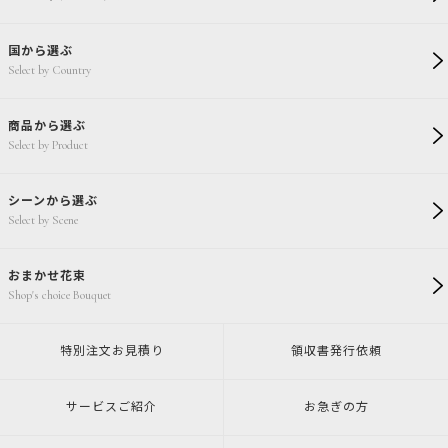
国から選ぶ
Select by Country
商品から選ぶ
Select by Product
シーンから選ぶ
Select by Scene
おまかせ花束
Shop's choice Bouquet
特別注文
お見積り
領収書発行
依頼
サービスご紹介
お急ぎの方