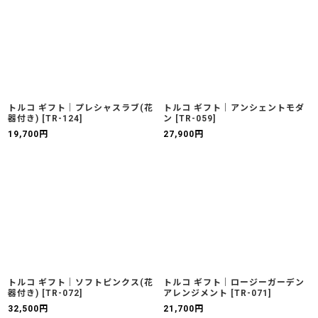
トルコ ギフト｜プレシャスラブ(花
トルコ ギフト｜アンシェントモダ
器付き)
[
TR-124
]
ン
[
TR-059
]
19,700
円
27,900
円
トルコ ギフト｜ソフトピンクス(花
トルコ ギフト｜ロージーガーデン
器付き)
[
TR-072
]
アレンジメント
[
TR-071
]
32,500
円
21,700
円