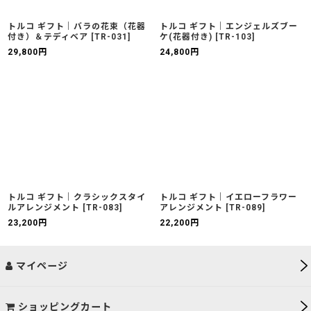
トルコ ギフト｜バラの花束（花器
トルコ ギフト｜エンジェルズブー
付き）＆テディベア
[
TR-031
]
ケ(花器付き)
[
TR-103
]
29,800
円
24,800
円
トルコ ギフト｜クラシックスタイ
トルコ ギフト｜イエローフラワー
ルアレンジメント
[
TR-083
]
アレンジメント
[
TR-089
]
23,200
円
22,200
円
マイページ
ショッピングカート