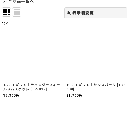
>>全商品一覧へ
表示順変更
閉じる
20
件
表示数
:
並び順
:
絞り込む
トルコ ギフト｜ラベンダーフィー
トルコ ギフト｜サンスパーク
[
TR-
ルドバスケット
[
TR-017
]
009
]
19,300
円
21,700
円