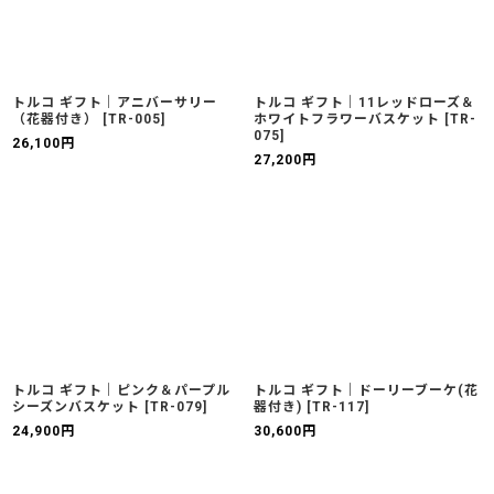
トルコ ギフト｜アニバーサリー
トルコ ギフト｜11レッドローズ＆
（花器付き）
[
TR-005
]
ホワイトフラワーバスケット
[
TR-
075
]
26,100
円
27,200
円
トルコ ギフト｜ピンク＆パープル
トルコ ギフト｜ドーリーブーケ(花
シーズンバスケット
[
TR-079
]
器付き)
[
TR-117
]
24,900
円
30,600
円