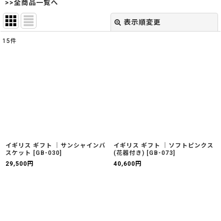
>>全商品一覧へ
表示順変更
閉じる
15
件
表示数
:
並び順
:
絞り込む
イギリス ギフト ｜サンシャインバ
イギリス ギフト ｜ソフトピンクス
スケット
[
GB-030
]
(花器付き)
[
GB-073
]
29,500
円
40,600
円