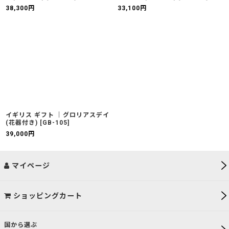
38,300
円
33,100
円
イギリス ギフト ｜グロリアスデイ
(花器付き)
[
GB-105
]
39,000
円
マイページ
ショッピングカート
国から選ぶ