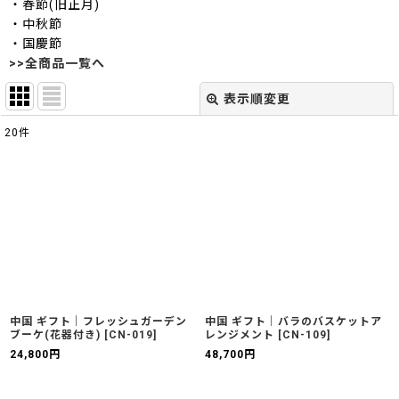
・春節(旧正月)
・中秋節
・国慶節
>>全商品一覧へ
表示順変更
閉じる
20
件
表示数
:
並び順
:
絞り込む
中国 ギフト｜フレッシュガーデン
中国 ギフト｜バラのバスケットア
ブーケ(花器付き)
[
CN-019
]
レンジメント
[
CN-109
]
24,800
円
48,700
円