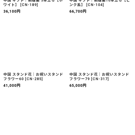
中国 ギフト｜胡蝶蘭 5本立ち【ホ
中国 ギフト｜胡蝶蘭10本立ち【ピ
ワイト】
[
CN-189
]
ンク系】
[
CN-104
]
36,100
円
66,700
円
中国 スタンド花｜お祝いスタンド
中国 スタンド花｜お祝いスタンド
フラワー60
[
CN-285
]
フラワー79
[
CN-317
]
41,000
円
65,000
円