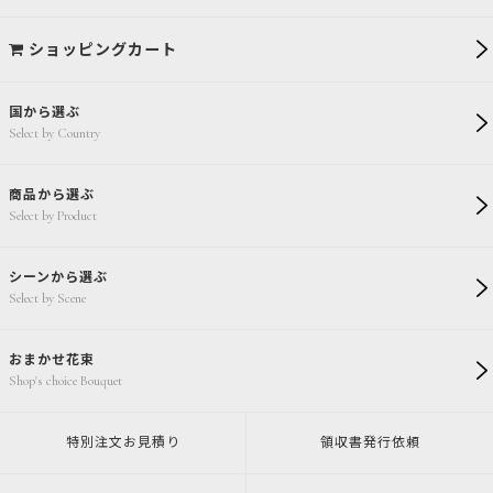
ショッピングカート
国から選ぶ
Select by Country
商品から選ぶ
Select by Product
シーンから選ぶ
Select by Scene
おまかせ花束
Shop's choice Bouquet
特別注文
お見積り
領収書発行
依頼