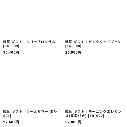
韓国 ギフト｜リリーブロッサム
韓国 ギフト｜ピンクタイドブーケ
[
KR-089
]
[
KR-090
]
30,400
円
26,900
円
韓国 ギフト｜クールサマー
[
KR-
韓国 ギフト｜モーニングエレガン
091
]
ス(花器付き)
[
KR-092
]
27,600
円
27,800
円