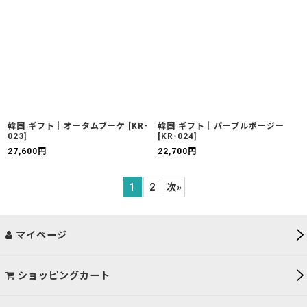
韓国 ギフト｜オータムブーケ
[
KR-
韓国 ギフト｜パープルポージー
023
]
[
KR-024
]
27,600
円
22,700
円
1
2
次
»
マイページ
ショッピングカート