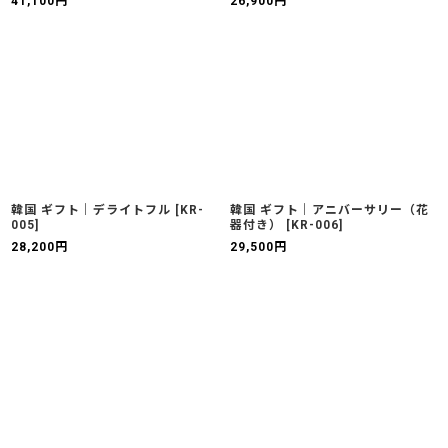
41,100
円
26,900
円
韓国 ギフト｜デライトフル
[
KR-
韓国 ギフト｜アニバーサリー（花
005
]
器付き）
[
KR-006
]
28,200
円
29,500
円