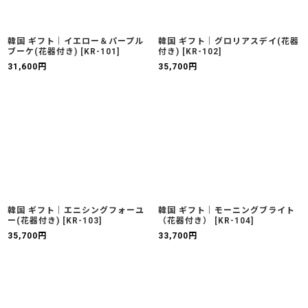
韓国 ギフト｜イエロー＆パープル
韓国 ギフト｜グロリアスデイ(花器
ブーケ(花器付き)
[
KR-101
]
付き)
[
KR-102
]
31,600
円
35,700
円
韓国 ギフト｜エニシングフォーユ
韓国 ギフト｜モーニングブライト
ー(花器付き)
[
KR-103
]
（花器付き）
[
KR-104
]
35,700
円
33,700
円