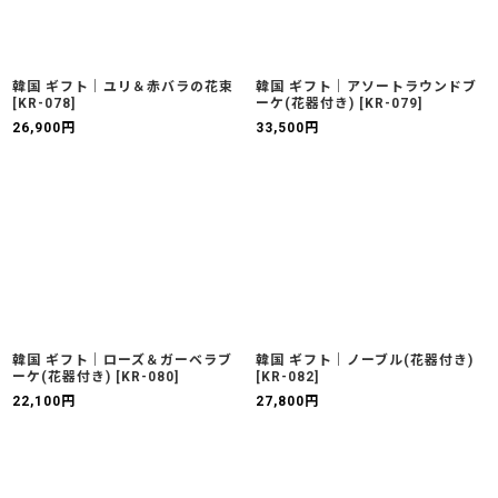
韓国 ギフト｜ユリ＆赤バラの花束
韓国 ギフト｜アソートラウンドブ
[
KR-078
]
ーケ(花器付き)
[
KR-079
]
26,900
円
33,500
円
韓国 ギフト｜ローズ＆ガーベラブ
韓国 ギフト｜ノーブル(花器付き)
ーケ(花器付き)
[
KR-080
]
[
KR-082
]
22,100
円
27,800
円