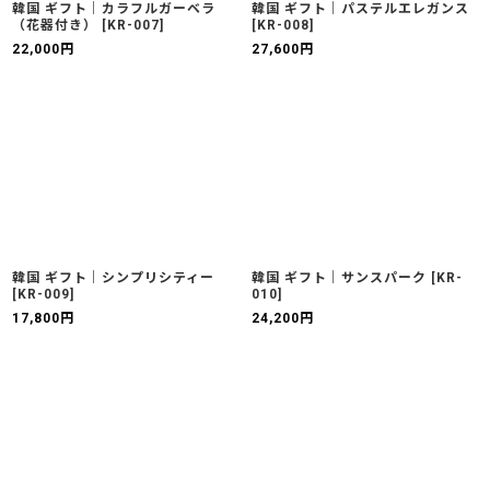
韓国 ギフト｜カラフルガーベラ
韓国 ギフト｜パステルエレガンス
（花器付き）
[
KR-007
]
[
KR-008
]
22,000
円
27,600
円
韓国 ギフト｜シンプリシティー
韓国 ギフト｜サンスパーク
[
KR-
[
KR-009
]
010
]
17,800
円
24,200
円