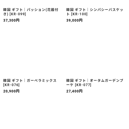
韓国 ギフト｜パッション(花器付
韓国 ギフト｜シンパシーバスケッ
き)
[
KR-099
]
ト
[
KR-100
]
37,300
円
39,000
円
韓国 ギフト｜ガーベラミックス
韓国 ギフト｜オータムガーデンブ
[
KR-076
]
ーケ
[
KR-077
]
20,900
円
27,400
円