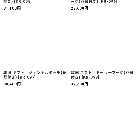
付き)
[
KR-095
]
ーケ(花器付き)
[
KR-096
]
31,100
円
27,600
円
韓国 ギフト｜ジェントルタッチ(花
韓国 ギフト｜ドーリーブーケ(花器
器付き)
[
KR-097
]
付き)
[
KR-098
]
36,400
円
37,300
円