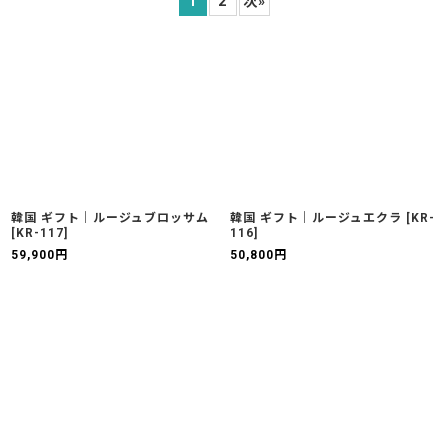
1
2
次
»
並び順
:
絞り込む
韓国 ギフト｜ルージュブロッサム
韓国 ギフト｜ルージュエクラ
[
KR-
[
KR-117
]
116
]
59,900
円
50,800
円