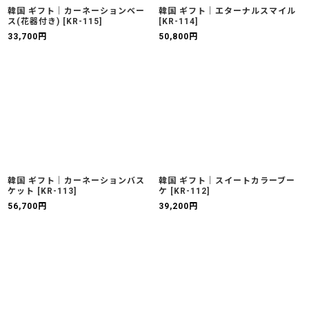
韓国 ギフト｜カーネーションベー
韓国 ギフト｜エターナルスマイル
ス(花器付き)
[
KR-115
]
[
KR-114
]
33,700
円
50,800
円
韓国 ギフト｜カーネーションバス
韓国 ギフト｜スイートカラーブー
ケット
[
KR-113
]
ケ
[
KR-112
]
56,700
円
39,200
円