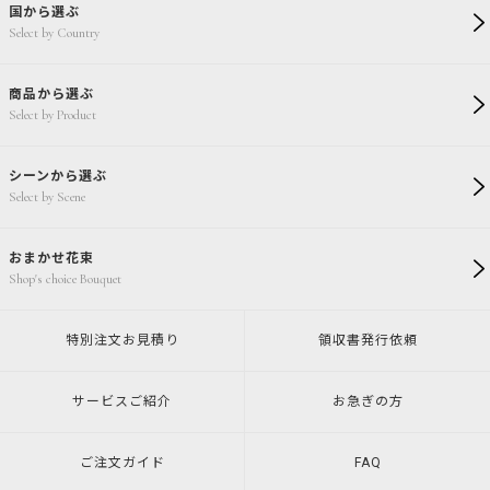
国から選ぶ
Select by Country
商品から選ぶ
Select by Product
シーンから選ぶ
Select by Scene
おまかせ花束
Shop's choice Bouquet
特別注文
お見積り
領収書発行
依頼
サービスご紹介
お急ぎの方
ご注文ガイド
FAQ