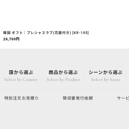
韓国 ギフト｜プレシャスラブ(花器付き)
[
KR-105
]
26,700
円
国から選ぶ
商品から選ぶ
シーンから選ぶ
Select by Country
Select by Product
Select by Scene
特別注文
お見積り
領収書発行
依頼
サー