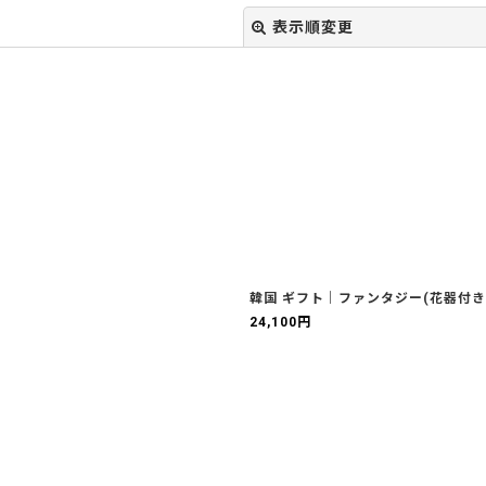
表示順変更
絞り込む
韓国 ギフト｜ファンタジー(花器付き
24,100
円