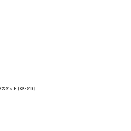
バスケット
[
KR-018
]