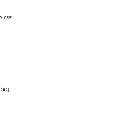
R-055
]
-052
]