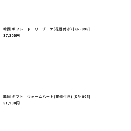
韓国 ギフト｜ドーリーブーケ(花器付き)
[
KR-098
]
37,300
円
韓国 ギフト｜ウォームハート(花器付き)
[
KR-095
]
31,100
円