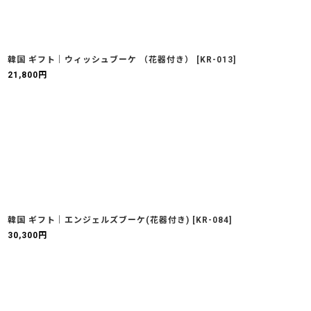
韓国 ギフト｜ウィッシュブーケ （花器付き）
[
KR-013
]
21,800
円
韓国 ギフト｜エンジェルズブーケ(花器付き)
[
KR-084
]
30,300
円