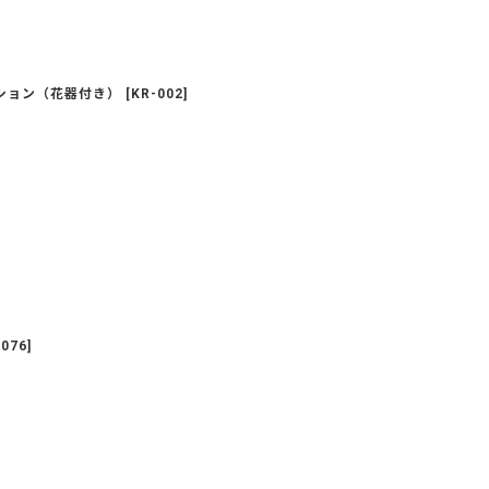
ション（花器付き）
[
KR-002
]
-076
]