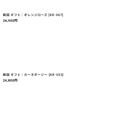
韓国 ギフト｜オレンジローズ
[
KR-067
]
26,900
円
韓国 ギフト｜カーネポージー
[
KR-053
]
24,800
円