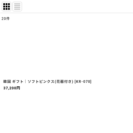
20
件
表示数
:
並び順
:
韓国 ギフト｜ソフトピンクス(花器付き)
[
KR-070
]
37,200
円