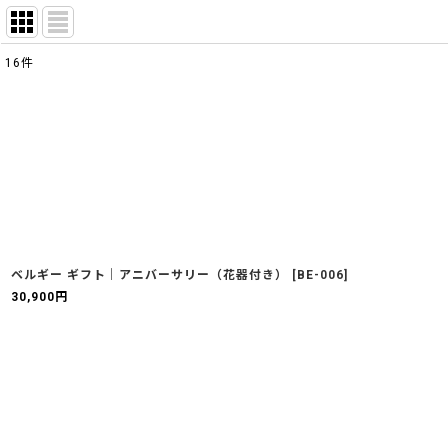
16
件
表示数
:
並び順
:
ベルギー ギフト｜アニバーサリー（花器付き）
[
BE-006
]
30,900
円