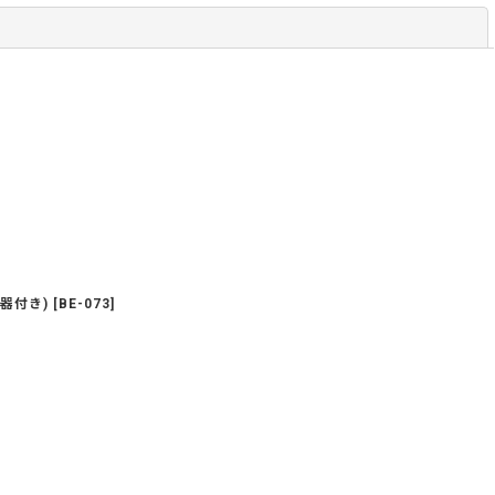
閉じる
器付き)
[
BE-073
]