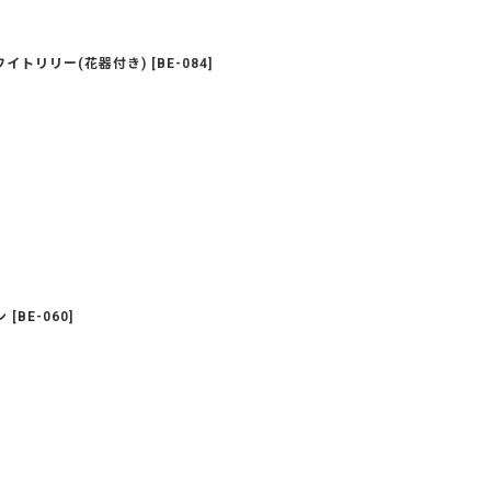
ワイトリリー(花器付き)
[
BE-084
]
ン
[
BE-060
]