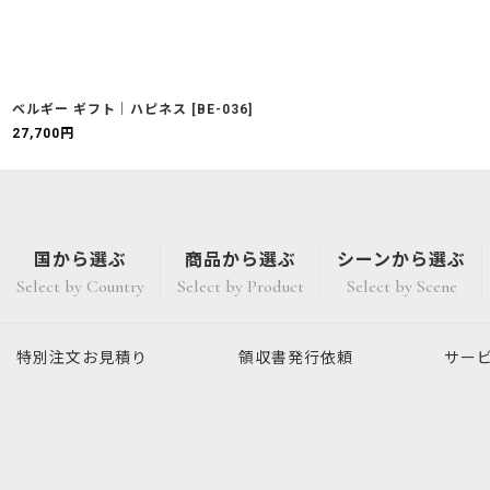
ベルギー ギフト｜ハピネス
[
BE-036
]
27,700
円
国から選ぶ
商品から選ぶ
シーンから選ぶ
Select by Country
Select by Product
Select by Scene
特別注文
お見積り
領収書発行
依頼
サー