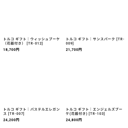
トルコ ギフト｜ウィッシュブーケ
トルコ ギフト｜サンスパーク
[
TR-
（花器付き）
[
TR-012
]
009
]
18,700
円
21,700
円
トルコ ギフト｜パステルエレガン
トルコ ギフト｜エンジェルズブー
ス
[
TR-007
]
ケ(花器付き)
[
TR-103
]
24,200
円
24,800
円