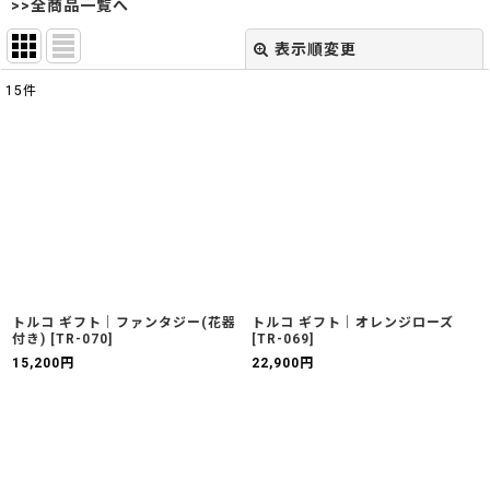
>>全商品一覧へ
表示順変更
閉じる
15
件
表示数
:
並び順
:
絞り込む
トルコ ギフト｜ファンタジー(花器
トルコ ギフト｜オレンジローズ
付き)
[
TR-070
]
[
TR-069
]
15,200
円
22,900
円