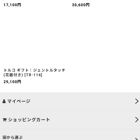
17,100
円
30,600
円
トルコ ギフト｜ジェントルタッチ
(花器付き)
[
TR-116
]
29,100
円
マイページ
ショッピングカート
国から選ぶ