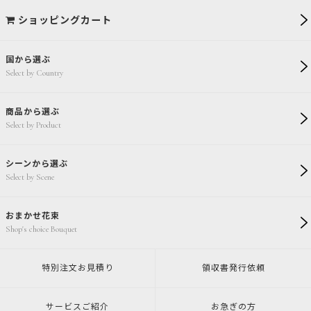
ショッピングカート
国から選ぶ
Select by Country
商品から選ぶ
Select by Product
シーンから選ぶ
Select by Scene
おまかせ花束
Shop's choice Bouquet
特別注文
お見積り
領収書発行
依頼
サービスご紹介
お急ぎの方