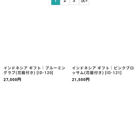
1
2
3
次
»
並び順
:
絞り込む
インドネシア ギフト｜ブルーミン
インドネシア ギフト｜ピンクブロ
グラブ(花器付き)
[
ID-120
]
ッサム(花器付き)
[
ID-121
]
27,000
円
21,500
円