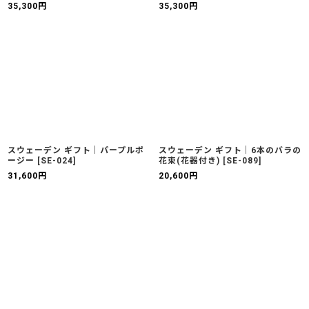
35,300
円
35,300
円
スウェーデン ギフト｜パープルポ
スウェーデン ギフト｜6本のバラの
ージー
[
SE-024
]
花束(花器付き)
[
SE-089
]
31,600
円
20,600
円