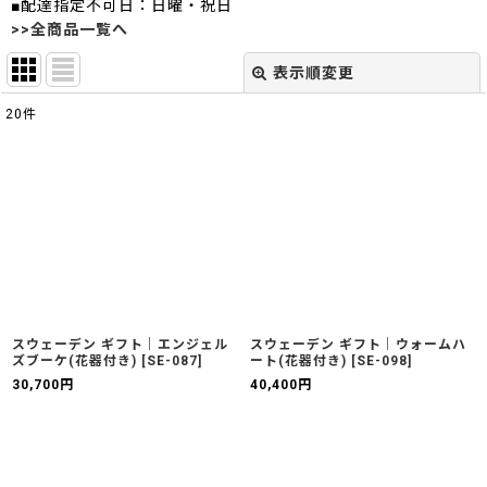
■配達指定不可日：日曜・祝日
>>全商品一覧へ
表示順変更
閉じる
20
件
表示数
:
並び順
:
絞り込む
スウェーデン ギフト｜エンジェル
スウェーデン ギフト｜ウォームハ
ズブーケ(花器付き)
[
SE-087
]
ート(花器付き)
[
SE-098
]
30,700
円
40,400
円