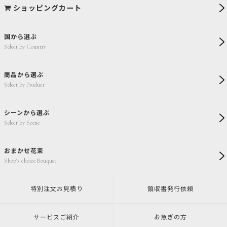
ショッピングカート
国から選ぶ
Select by Country
商品から選ぶ
Select by Product
シーンから選ぶ
Select by Scene
おまかせ花束
Shop's choice Bouquet
特別注文
お見積り
領収書発行
依頼
サービスご紹介
お急ぎの方