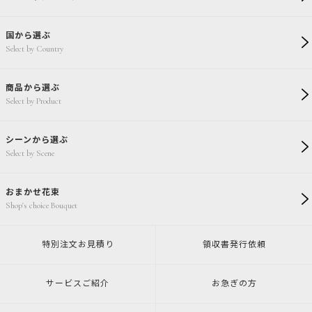
国から選ぶ
Select by Country
商品から選ぶ
Select by Product
シーンから選ぶ
Select by Scene
おまかせ花束
Shop's choice Bouquet
特別注文
お見積り
領収書発行
依頼
サービスご紹介
お急ぎの方