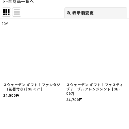
>>全商品一覧へ
表示順変更
閉じる
20
件
表示数
:
並び順
:
絞り込む
スウェーデン ギフト｜ファンタジ
スウェーデン ギフト｜フェスティ
ー(花器付き)
[
SE-071
]
ブテーブルアレンジメント
[
SE-
067
]
24,500
円
34,700
円