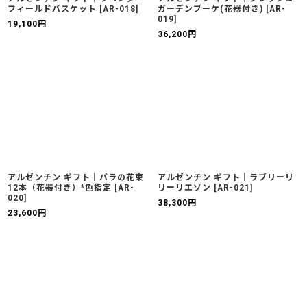
フィールドバスケット
[
AR-018
]
ガーデンブーケ(花器付き)
[
AR-
019
]
19,100
円
36,200
円
アルゼンチン ギフト｜バラの花束
アルゼンチン ギフト｜ラブリーリ
12本（花器付き）*色指定
[
AR-
リーリエゾン
[
AR-021
]
020
]
38,300
円
23,600
円