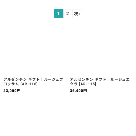
表示数
:
1
2
次
»
並び順
:
絞り込む
アルゼンチン ギフト｜ルージュブ
アルゼンチン ギフト｜ルージュエ
ロッサム
[
AR-116
]
クラ
[
AR-115
]
43,000
円
36,400
円