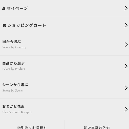
マイページ
ショッピングカート
国から選ぶ
Select by Country
商品から選ぶ
Select by Product
シーンから選ぶ
Select by Scene
おまかせ花束
Shop's choice Bouquet
特別注文
お見積り
領収書発行
依頼