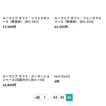
ルーマニア ギフト｜ソフトメモリ
ルーマニア ギフト｜フューネラル
ーズ（葬儀用）
[
RO-061
]
リース（葬儀用）
[
RO-032
]
37,900
円
62,500
円
ルーマニア ギフト｜カーネーショ
test
[
test
]
ンベース(花器付き)
[
RO-133
]
0
円
24,800
円
«
前
1
...
44
45
46