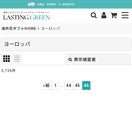
海外花ギフトHOME
>
ヨーロッパ
ヨーロッパ
表示順変更
閉じる
2,726
件
サブカテゴリ
:
«
前
1
...
44
45
46
表示数
:
並び順
:
絞り込む