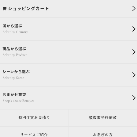
ショッピングカート
国から選ぶ
Select by Country
商品から選ぶ
Select by Product
シーンから選ぶ
Select by Scene
おまかせ花束
Shop's choice Bouquet
特別注文
お見積り
領収書発行
依頼
サービスご紹介
お急ぎの方