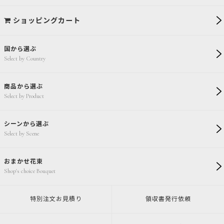
ショッピングカート
国から選ぶ
Select by Country
商品から選ぶ
Select by Product
シーンから選ぶ
Select by Scene
おまかせ花束
Shop's choice Bouquet
特別注文
お見積り
領収書発行
依頼