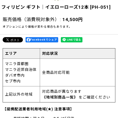
フィリピン ギフト｜イエローローズ12本
[
PH-051
]
販売価格（消費税対象外）
:
14,500
円
オプションにより価格が変わる場合もあります。
Facebookでシェア
エリア
対応状況
マニラ首都圏
マニラ近郊自治体
全商品対応可能
ダバオ市内
セブ市内
対応商品が異なります
上記以外の地域
《地域別商品一覧》
をご確認ください
【提携配送業者利用地域(★) 注意事項】