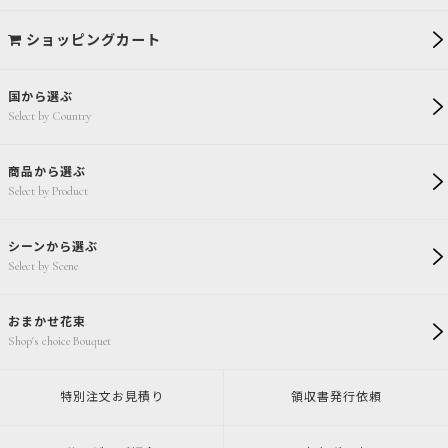
ショッピングカート
国から選ぶ
Select by Country
商品から選ぶ
Select by Product
シーンから選ぶ
Select by Scene
おまかせ花束
Shop's choice Bouquet
特別注文
お見積り
領収書発行
依頼