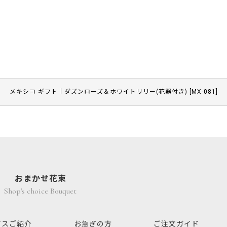
メキシコ ギフト｜ダズンローズ＆ホワイトリリー(花器付き)
[
MX-081
]
おまかせ花束
Shop's choice Bouquet
ビスご紹介
お急ぎの方
ご注文ガイド