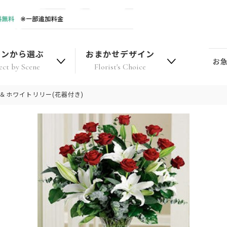
ーンから選ぶ
おまかせデザイン
お
ect by Scene
Florist's Choice
＆ホワイトリリー(花器付き)