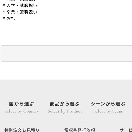
* 入学・就職祝い
* 卒業・退職祝い
* お礼
国から選ぶ
商品から選ぶ
シーンから選ぶ
Select by Country
Select by Product
Select by Scene
特別注文
お見積り
領収書発行
依頼
サー