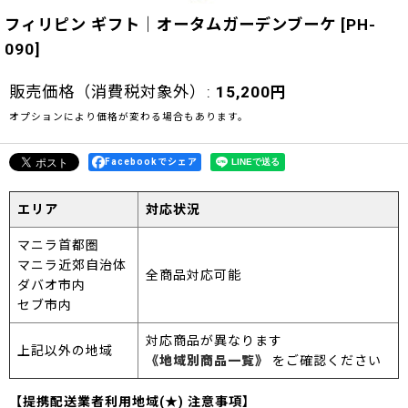
フィリピン ギフト｜オータムガーデンブーケ
[
PH-
090
]
販売価格（消費税対象外）
:
15,200
円
オプションにより価格が変わる場合もあります。
Facebookでシェア
エリア
対応状況
マニラ首都圏
マニラ近郊自治体
全商品対応可能
ダバオ市内
セブ市内
対応商品が異なります
上記以外の地域
《地域別商品一覧》
をご確認ください
【提携配送業者利用地域(★) 注意事項】