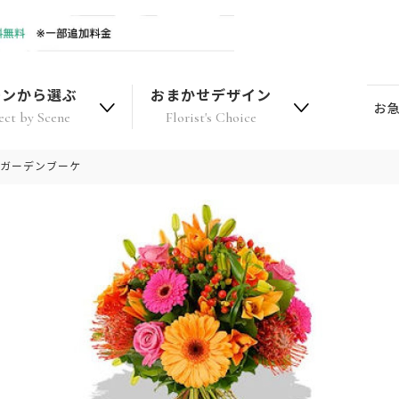
ーンから選ぶ
おまかせデザイン
お
ect by Scene
Florist's Choice
ムガーデンブーケ