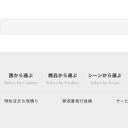
国から選ぶ
商品から選ぶ
シーンから選ぶ
Select by Country
Select by Product
Select by Scene
特別注文
お見積り
領収書発行
依頼
サー