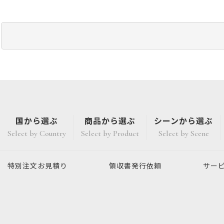
国から選ぶ
商品から選ぶ
シーンから選ぶ
Select by Country
Select by Product
Select by Scene
特別注文
お見積り
領収書発行
依頼
サー