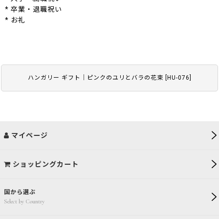
* 卒業・退職祝い
* お礼
ハンガリー ギフト｜ピンクのユリとバラの花束
[
HU-076
]
マイページ
ショッピングカート
国から選ぶ
Select by Country