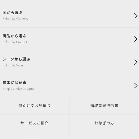
国から選ぶ
Select by Country
商品から選ぶ
Select by Product
シーンから選ぶ
Select by Scene
おまかせ花束
Shop's choice Bouquet
特別注文
お見積り
領収書発行
依頼
サービスご紹介
お急ぎの方