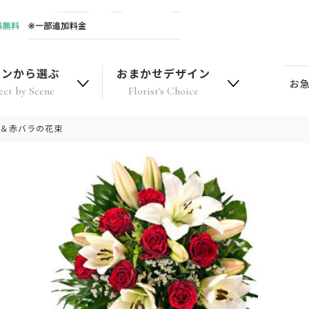
ーンから選ぶ
おまかせデザイン
お
ect by Scene
Florist's Choice
リ＆赤バラの花束