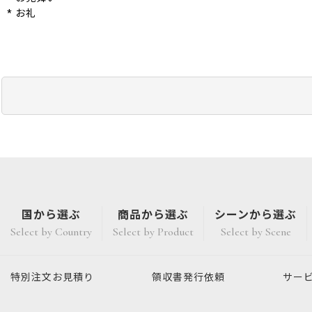
* お礼
国から選ぶ
商品から選ぶ
シーンから選ぶ
Select by Country
Select by Product
Select by Scene
特別注文
お見積り
領収書発行
依頼
サー