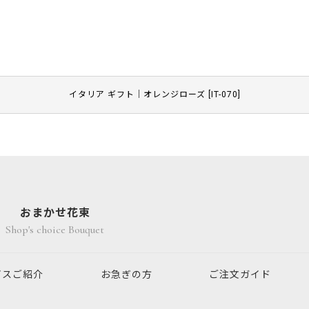
イタリア ギフト｜オレンジローズ
[
IT-070
]
おまかせ花束
Shop's choice Bouquet
ビスご紹介
お急ぎの方
ご注文ガイド