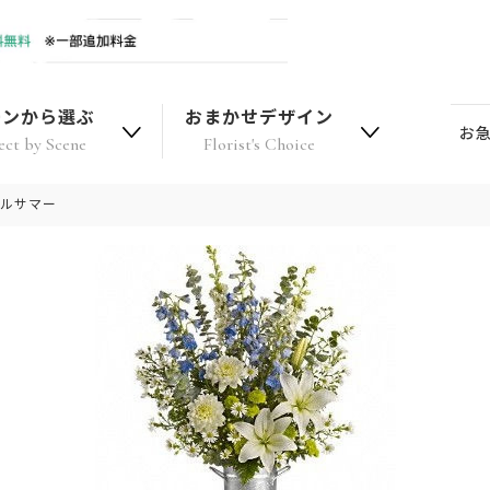
ーンから選ぶ
おまかせデザイン
お
ect by Scene
Florist's Choice
ールサマー