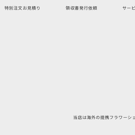
特別注文
お見積り
領収書発行
依頼
サー
当店は海外の提携フラワーシ