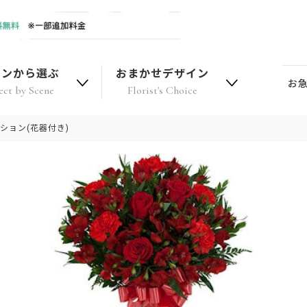
ーンから選ぶ
おまかせデザイン
お
ect by Scene
Florist's Choice
ション(花器付き)