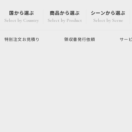
国から選ぶ
商品から選ぶ
シーンから選ぶ
Select by Country
Select by Product
Select by Scene
特別注文
お見積り
領収書発行
依頼
サー