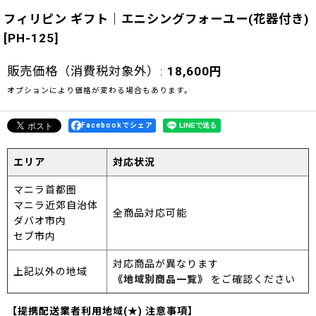
フィリピン ギフト｜エニシングフォーユー(花器付き)
[
PH-125
]
販売価格（消費税対象外）
:
18,600
円
オプションにより価格が変わる場合もあります。
Facebookでシェア
エリア
対応状況
マニラ首都圏
マニラ近郊自治体
全商品対応可能
ダバオ市内
セブ市内
対応商品が異なります
上記以外の地域
《地域別商品一覧》
をご確認ください
【提携配送業者利用地域(★) 注意事項】