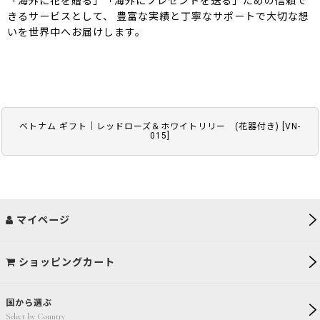
「海外に花を贈る」「海外にプレゼントを送る」ための信頼で
きるサービスとして、 豊富な実績と丁寧なサポートで大切な想
いを世界中へお届けします。
ベトナム ギフト｜レッドローズ＆ホワイトリリー (花器付き)
[
VN-
015
]
マイページ
ショッピングカート
国から選ぶ
Select by Country