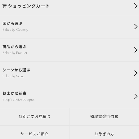
ショッピングカート
国から選ぶ
Select by Country
商品から選ぶ
Select by Product
シーンから選ぶ
Select by Scene
おまかせ花束
Shop's choice Bouquet
特別注文
お見積り
領収書発行
依頼
サービスご紹介
お急ぎの方