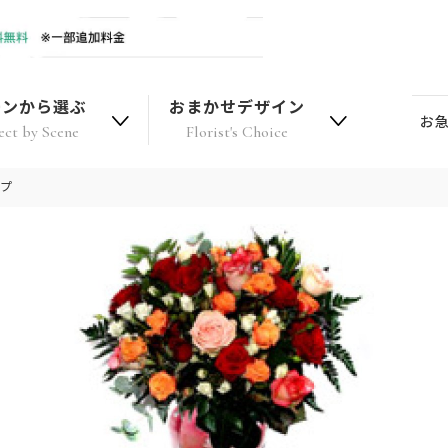
ーンから選ぶ
おまかせデザイン
お
ect by Scene
Florist's Choice
ップ