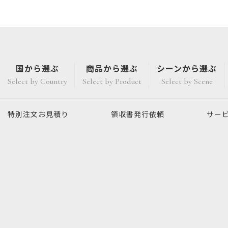
国から選ぶ
商品から選ぶ
シーンから選ぶ
Select by Country
Select by Product
Select by Scene
特別注文
お見積り
領収書発行
依頼
サー