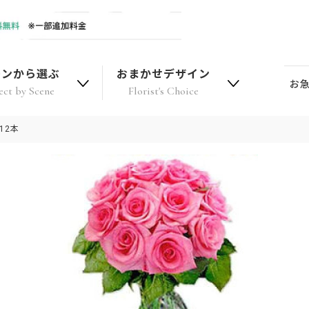
ーンから選ぶ
おまかせデザイン
お
ect by Scene
Florist's Choice
12本