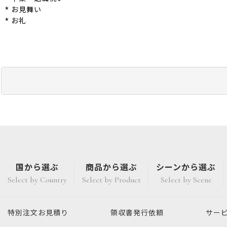
* お見舞い
* お礼
国から選ぶ
商品から選ぶ
シーンから選ぶ
Select by Country
Select by Product
Select by Scene
特別注文
お見積り
領収書発行
依頼
サー