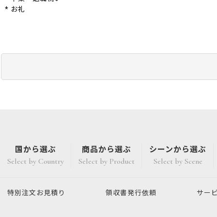
* お礼
国から選ぶ
商品から選ぶ
シーンから選ぶ
Select by Country
Select by Product
Select by Scene
特別注文
お見積り
領収書発行
依頼
サー