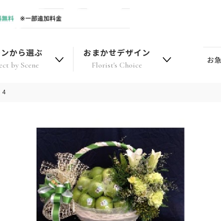
ーンから選ぶ
おまかせデザイン
お
ect by Scene
Florist's Choice
14