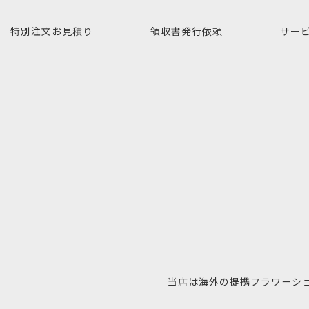
特別注文
お見積り
領収書発行
依頼
サー
当店は海外の提携フラワーシ