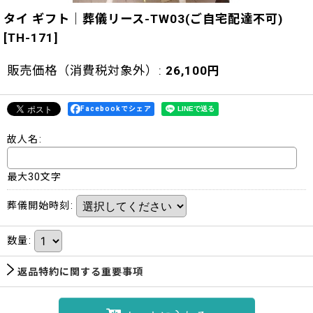
タイ ギフト｜葬儀リース-TW03(ご自宅配達不可)
[
TH-171
]
販売価格（消費税対象外）
:
26,100
円
Facebookでシェア
故人名
:
最大30文字
葬儀開始時刻
:
数量
:
返品特約に関する重要事項