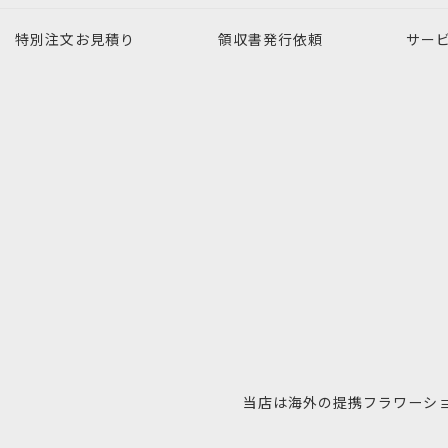
特別注文
お見積り
領収書発行
依頼
サー
当店は海外の提携フラワーシ