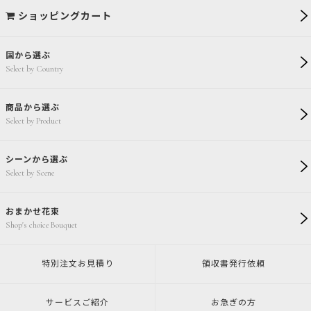
ショッピングカート
国から選ぶ
Select by Country
商品から選ぶ
Select by Product
シーンから選ぶ
Select by Scene
おまかせ花束
Shop's choice Bouquet
特別注文
お見積り
領収書発行
依頼
サービスご紹介
お急ぎの方