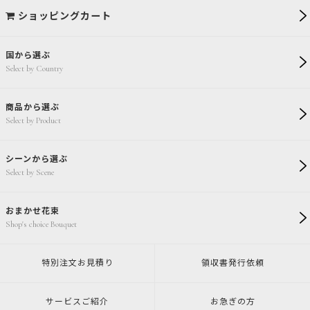
ショッピングカート
国から選ぶ
Select by Country
商品から選ぶ
Select by Product
シーンから選ぶ
Select by Scene
おまかせ花束
Shop's choice Bouquet
特別注文
お見積り
領収書発行
依頼
サービスご紹介
お急ぎの方