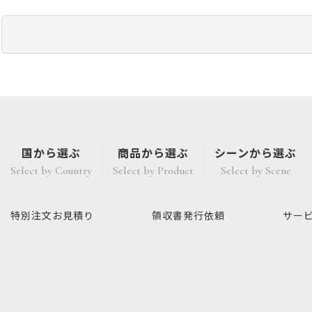
国から選ぶ
商品から選ぶ
シーンから選ぶ
Select by Country
Select by Product
Select by Scene
特別注文
お見積り
領収書発行
依頼
サー