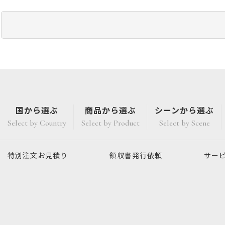
国から選ぶ
商品から選ぶ
シーンから選ぶ
Select by Country
Select by Product
Select by Scene
特別注文
お見積り
領収書発行
依頼
サー