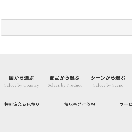
国から選ぶ
商品から選ぶ
シーンから選ぶ
Select by Country
Select by Product
Select by Scene
特別注文
お見積り
領収書発行
依頼
サー