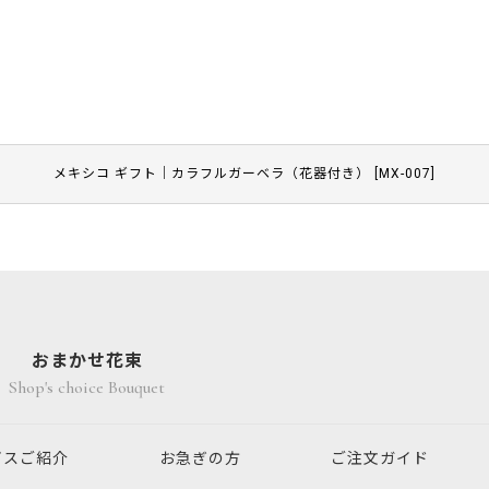
メキシコ ギフト｜カラフルガーベラ（花器付き）
[
MX-007
]
おまかせ花束
Shop's choice Bouquet
ビスご紹介
お急ぎの方
ご注文ガイド