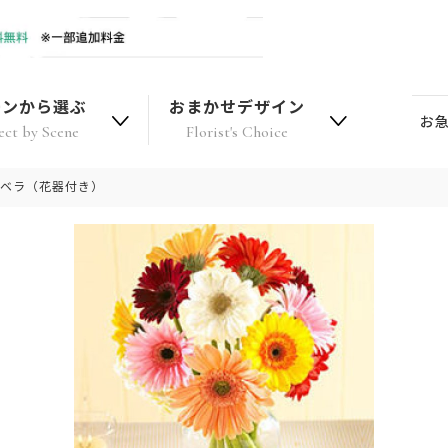
ーンから選ぶ
おまかせデザイン
お
ect by Scene
Florist's Choice
ーベラ（花器付き）