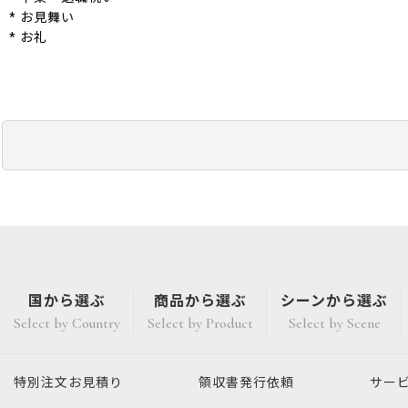
* お見舞い
* お礼
国から選ぶ
商品から選ぶ
シーンから選ぶ
Select by Country
Select by Product
Select by Scene
特別注文
お見積り
領収書発行
依頼
サー