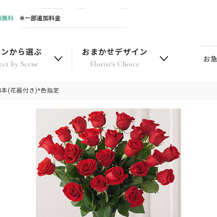
ーンから選ぶ
おまかせデザイン
お
ect by Scene
Florist's Choice
本(花器付き)*色指定