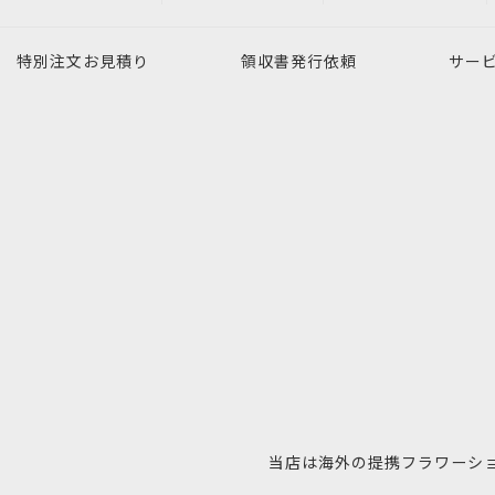
特別注文
お見積り
領収書発行
依頼
サー
当店は海外の提携フラワーシ