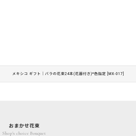
メキシコ ギフト｜バラの花束24本(花器付き)*色指定
[
MX-017
]
おまかせ花束
Shop's choice Bouquet