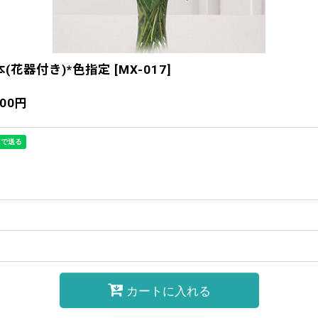
(花器付き)*色指定
[
MX-017
]
000
円
カートに入れる