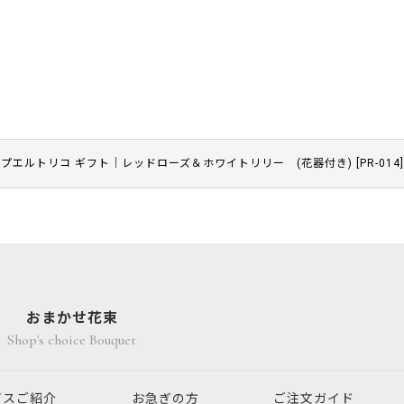
プエルトリコ ギフト｜レッドローズ＆ホワイトリリー (花器付き)
[
PR-014
]
おまかせ花束
Shop's choice Bouquet
ビスご紹介
お急ぎの方
ご注文ガイド