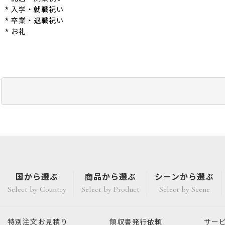
* 入学・就職祝い
* 卒業・退職祝い
* お礼
国から選ぶ
商品から選ぶ
シーンから選ぶ
Select by Country
Select by Product
Select by Scene
特別注文
お見積り
領収書発行
依頼
サー