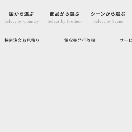
国から選ぶ
商品から選ぶ
シーンから選ぶ
Select by Country
Select by Product
Select by Scene
特別注文
お見積り
領収書発行
依頼
サー