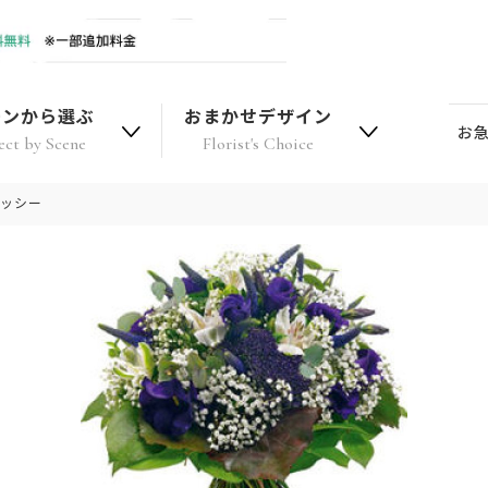
ーンから選ぶ
おまかせデザイン
お
ect by Scene
Florist's Choice
ラッシー