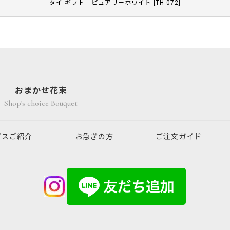
タイ ギフト｜ピュアリーホワイト
[
TH-072
]
おまかせ花束
Shop's choice Bouquet
ビスご紹介
お急ぎの方
ご注文ガイド