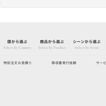
国から選ぶ
商品から選ぶ
シーンから選ぶ
Select by Country
Select by Product
Select by Scene
特別注文
お見積り
領収書発行
依頼
サー