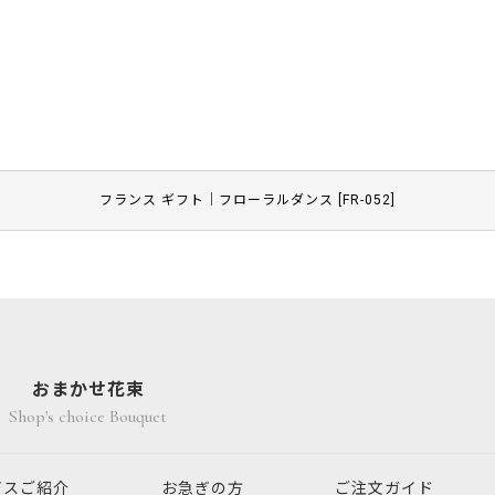
フランス ギフト｜フローラルダンス
[
FR-052
]
おまかせ花束
Shop's choice Bouquet
ビスご紹介
お急ぎの方
ご注文ガイド