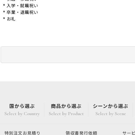
* 入学・就職祝い
* 卒業・退職祝い
* お礼
国から選ぶ
商品から選ぶ
シーンから選ぶ
Select by Country
Select by Product
Select by Scene
特別注文
お見積り
領収書発行
依頼
サー